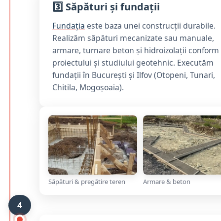
3️⃣ Săpături și fundații
Fundația
este baza unei construcții durabile.
Realizăm săpături mecanizate sau manuale,
armare, turnare beton și hidroizolații conform
proiectului și studiului geotehnic. Executăm
fundații în București și Ilfov (Otopeni, Tunari,
Chitila, Mogoșoaia).
Săpături & pregătire teren
Armare & beton
4