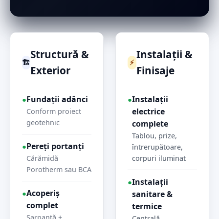
Structură &
Instalații &
🏗
⚡
Exterior
Finisaje
Fundații adânci
Instalații
●
●
electrice
Conform proiect
geotehnic
complete
Tablou, prize,
Pereți portanți
●
întrerupătoare,
Cărămidă
corpuri iluminat
Porotherm sau BCA
Instalații
●
Acoperiș
●
sanitare &
complet
termice
Șarpantă +
Centrală,