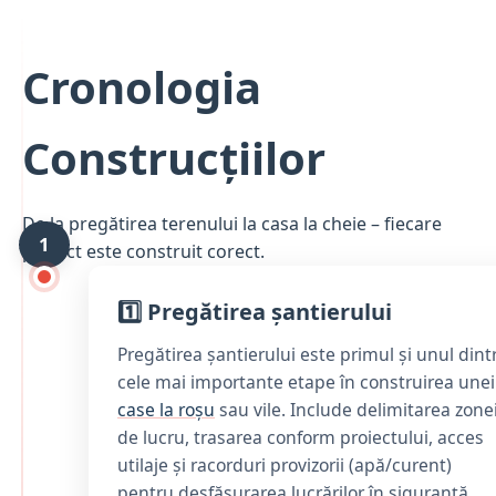
Cronologia
Construcțiilor
De la pregătirea terenului la casa la cheie – fiecare
1
proiect este construit corect.
1️⃣ Pregătirea șantierului
Pregătirea șantierului este primul și unul dint
cele mai importante etape în construirea unei
case la roșu
sau vile. Include delimitarea zone
de lucru, trasarea conform proiectului, acces
utilaje și racorduri provizorii (apă/curent)
pentru desfășurarea lucrărilor în siguranță.