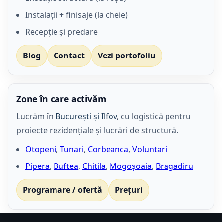
Instalații + finisaje (la cheie)
Recepție și predare
Blog
Contact
Vezi portofoliu
Zone în care activăm
Lucrăm în
București și Ilfov
, cu logistică pentru
proiecte rezidențiale și lucrări de structură.
Otopeni
,
Tunari
,
Corbeanca
,
Voluntari
Pipera
,
Buftea
,
Chitila
,
Mogoşoaia
,
Bragadiru
Programare / ofertă
Prețuri