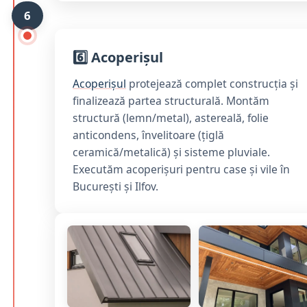
6
6️⃣ Acoperișul
Acoperișul
protejează complet construcția și
finalizează partea structurală. Montăm
structură (lemn/metal), astereală, folie
anticondens, învelitoare (țiglă
ceramică/metalică) și sisteme pluviale.
Executăm acoperișuri pentru case și vile în
București și Ilfov.