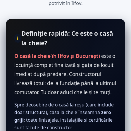
potrivit în Ilfov.
Definiție rapidă: Ce este o casă
i
la cheie?
O casă la cheie în Ilfov și București
este o
locuință complet finalizată și gata de locuit
imediat după predare. Constructorul
livrează totul: de la fundație până la ultimul
comutator. Tu doar aduci cheile și te muți.
Spre deosebire de o casă la roșu (care include
doar structura), casa la cheie înseamnă
zero
griji
: toate finisajele, instalațiile și certificările
sunt făcute de constructor.