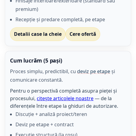
Finisaje interioare/exterioare (standard sau
premium)
Recepție și predare completă, pe etape
Detalii case la cheie
Cere ofertă
Cum lucrăm (5 pași)
Proces simplu, predictibil, cu
deviz pe etape
și
comunicare constantă.
Pentru o perspectivă completă asupra pieței și
procesului,
citește articolele noastre
— de la
diferențele între etape la ghiduri de autorizare.
Discuție + analiză proiect/teren
Deviz pe etape + contract
Execuție structură (la roșu)