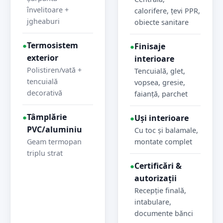
învelitoare +
calorifere, țevi PPR,
jgheaburi
obiecte sanitare
Termosistem
●
Finisaje
●
exterior
interioare
Polistiren/vată +
Tencuială, glet,
tencuială
vopsea, gresie,
decorativă
faianță, parchet
Tâmplărie
●
Uși interioare
●
PVC/aluminiu
Cu toc și balamale,
Geam termopan
montate complet
triplu strat
Certificări &
●
autorizații
Recepție finală,
intabulare,
documente bănci