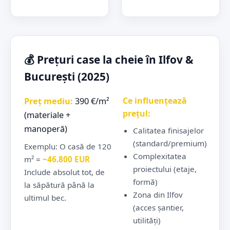
💰 Prețuri case la cheie în Ilfov &
București (2025)
Ce influențează
Preț mediu:
390 €/m²
prețul:
(materiale +
manoperă)
Calitatea finisajelor
(standard/premium)
Exemplu: O casă de 120
Complexitatea
m² =
~46.800 EUR
proiectului (etaje,
Include absolut tot, de
formă)
la săpătură până la
Zona din Ilfov
ultimul bec.
(acces șantier,
utilități)