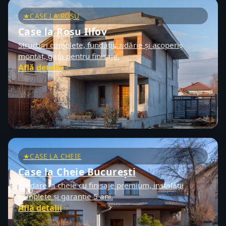
CASE LA ROȘU
Case la Roșu Ilfov
Structuri complete, fundații, zidărie și acoperiș
montat, gata pentru finisaje.
Află detalii
CASE LA CHEIE
Case la Cheie București
Predare la cheie cu finisaje premium, instalații
complete și garanție 5 ani.
Află detalii